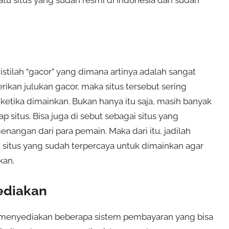
tu situs yang sudah resmi di Indonesia dan sudah
tilah “gacor” yang dimana artinya adalah sangat
ikan julukan gacor, maka situs tersebut sering
ka dimainkan. Bukan hanya itu saja, masih banyak
p situs. Bisa juga di sebut sebagai situs yang
angan dari para pemain. Maka dari itu, jadilah
ah situs yang sudah terpercaya untuk dimainkan agar
kan.
ediakan
ya menyediakan beberapa sistem pembayaran yang bisa