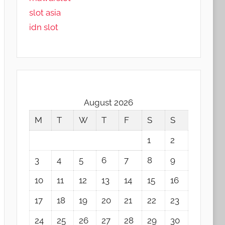
slot asia
idn slot
August 2026
M
T
W
T
F
S
S
1
2
3
4
5
6
7
8
9
10
11
12
13
14
15
16
17
18
19
20
21
22
23
24
25
26
27
28
29
30