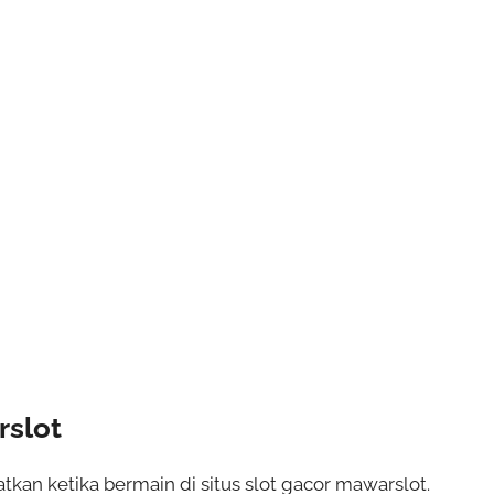
rslot
kan ketika bermain di situs slot gacor mawarslot.