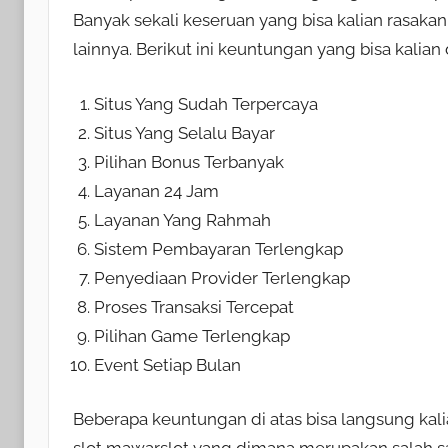
Banyak sekali keseruan yang bisa kalian rasaka
lainnya. Berikut ini keuntungan yang bisa kalian 
Situs Yang Sudah Terpercaya
Situs Yang Selalu Bayar
Pilihan Bonus Terbanyak
Layanan 24 Jam
Layanan Yang Rahmah
Sistem Pembayaran Terlengkap
Penyediaan Provider Terlengkap
Proses Transaksi Tercepat
Pilihan Game Terlengkap
Event Setiap Bulan
Beberapa keuntungan di atas bisa langsung kali