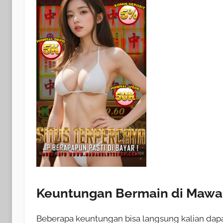
Keuntungan Bermain di Mawa
Beberapa keuntungan bisa langsung kalian dapat