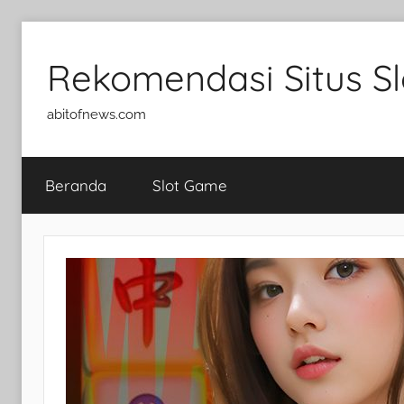
Skip
to
Rekomendasi Situs S
content
abitofnews.com
Beranda
Slot Game