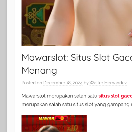
Mawarslot: Situs Slot Ga
Menang
Posted on
December 18, 2024
by
Walter Hernandez
Mawarslot merupakan salah satu
situs slot gac
merupakan salah satu situs slot yang gampang