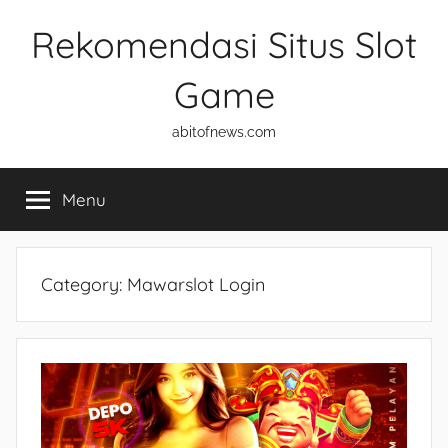
Skip
Rekomendasi Situs Slot
to
content
Game
abitofnews.com
Menu
Category:
Mawarslot Login